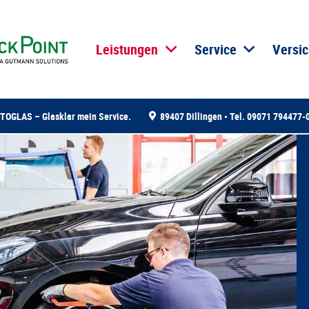
Leistungen
Service
Versic
UTOGLAS – Glasklar mein Service.
89407 Dillingen • Tel. 09071 794477-