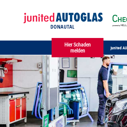
Hier Schaden
junited A
melden